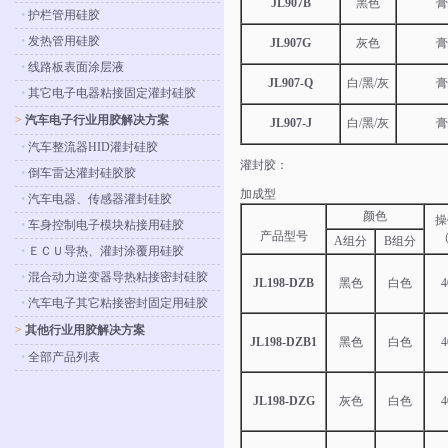
JL907B
黑色
膏
•
护栏管用硅胶
•
发热管用硅胶
JL907G
灰色
膏
•
线路板表面涂层液
JL907-Q
白/黑/灰
膏
•
其它电子电器粘接固定灌封硅胶
>
汽车电子行业用胶解决方案
JL907-J
白/黑/灰
膏
•
汽车整流器HID灌封硅胶
灌封胶：
•
倒车雷达灌封硅胶胶
加成型
•
汽车电器、传感器灌封硅胶
颜色
操
•
车身控制电子模块粘接用硅胶
产品型号
（
A组分
B组分
•
ＥＣＵ导热、灌封涂覆用硅胶
•
混合动力逆变器导热粘接密封硅胶
JL198-DZB
黑色
白色
4
•
汽车电子其它粘接密封固定用硅胶
>
其他行业用胶解决方案
JL198-DZB1
黑色
白色
4
•
全部产品列表
JL198-DZG
灰色
白色
4