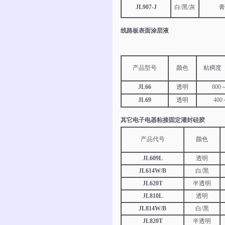
JL907-J
白/黑/灰
膏
线路板表面涂层液
产品型号
颜色
粘稠度（
JL66
透明
800
JL69
透明
400
其它电子电器粘接固定灌封硅胶
产品代号
颜色
JL609L
透明
JL614W/B
白/黑
JL620T
半透明
JL810L
透明
JL814W/B
白/黑
JL820T
半透明