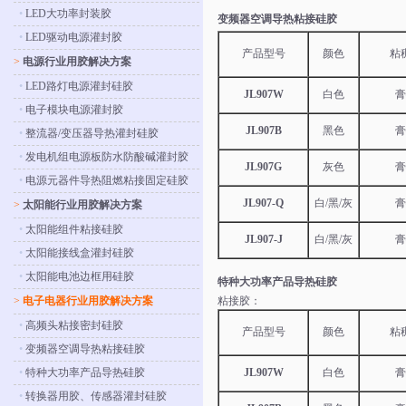
•
LED大功率封装胶
变频器空调导热粘接硅胶
•
LED驱动电源灌封胶
产品型号
颜色
粘
>
电源行业用胶解决方案
•
LED路灯电源灌封硅胶
JL907W
白色
膏
•
电子模块电源灌封胶
JL907B
黑色
膏
•
整流器/变压器导热灌封硅胶
•
发电机组电源板防水防酸碱灌封胶
JL907G
灰色
膏
•
电源元器件导热阻燃粘接固定硅胶
JL907-Q
白/黑/灰
膏
>
太阳能行业用胶解决方案
•
太阳能组件粘接硅胶
JL907-J
白/黑/灰
膏
•
太阳能接线盒灌封硅胶
•
太阳能电池边框用硅胶
特种大功率产品导热硅胶
>
电子电器行业用胶解决方案
粘接胶：
•
高频头粘接密封硅胶
产品型号
颜色
粘
•
变频器空调导热粘接硅胶
•
特种大功率产品导热硅胶
JL907W
白色
膏
•
转换器用胶、传感器灌封硅胶