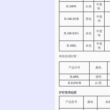
半透
JL168W
白色
明
半透
JL168-DZB
黑色
明
半透
JL168-DZG
灰色
明
半透
JL168G
灰色
明
单组份灌封胶：
产品代号
颜色
JL609L
透明
JL614W/B
白/黑
护栏管用硅胶
产品型号
颜色
粘