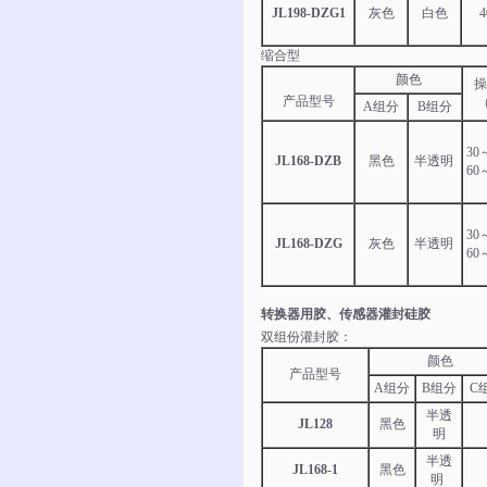
JL198-DZG1
灰色
白色
4
缩合型
颜色
操
产品型号
（
A组分
B组分
30
JL168-DZB
黑色
半透明
60
30
JL168-DZG
灰色
半透明
60
转换器用胶、传感器灌封硅胶
双组份灌封胶：
颜色
产品型号
A组分
B组分
C
半透
JL128
黑色
明
半透
JL168-1
黑色
明