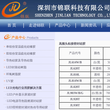
首 页
走进锦联
产品中心
新闻资讯
高频头粘接密封硅胶
>
单组份室温硫化硅橡胶
产品代号
颜色
>
双组份室温硫化硅橡胶
>
导热硅胶及导热硅脂
JL614W/B
白/黑
5
>
LED封装硅树脂
JL620T
半透明
5
>
环氧树脂胶
JL810L
透明
2
JL814W/B
白/黑
2
>
UV胶
JL820T
半透明
2
>
LED光电行业用胶解决方案
JL903W/B/G
白/黑/灰
70
•
LED户外显示屏灌封胶
JL920T
半透明
70
•
LED电源导热阻燃灌封硅胶
JL930T
半透明
70
•
LED照明密封灌封热传导用硅胶