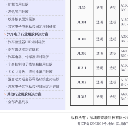
•
护栏管用硅胶
A16
JL30
透明
透明
B90
•
发热管用硅胶
•
线路板表面涂层液
A18
JL301
透明
透明
B70
•
其它电子电器粘接固定灌封硅胶
>
汽车电子行业用胶解决方案
A30
JL302
透明
透明
B60
•
汽车整流器HID灌封硅胶
•
倒车雷达灌封硅胶胶
A60
JL305
透明
透明
B60
•
汽车电器、传感器灌封硅胶
•
车身控制电子模块粘接用硅胶
A16
JL311
透明
透明
B40
•
ＥＣＵ导热、灌封涂覆用硅胶
•
混合动力逆变器导热粘接密封硅胶
A18
JL312
透明
透明
B40
•
汽车电子其它粘接密封固定用硅胶
>
其他行业用胶解决方案
A60
JL315
透明
透明
B40
•
全部产品列表
版权所有：深圳市锦联科技有限公
粤ICP备12063024号
地址: 深圳市