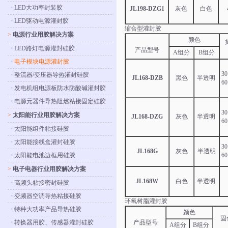
•
LED大功率封装胶
JL198-DZG1
灰色
白色
•
LED驱动电源灌封胶
缩合型灌封胶
>
电源行业用胶解决方案
颜色
•
LED路灯电源灌封硅胶
产品型号
A组分
B组分
•
电子模块电源灌封胶
3
•
整流器/变压器导热灌封硅胶
JL168-DZB
黑色
半透明
6
•
发电机组电源板防水防酸碱灌封胶
•
电源元器件导热阻燃粘接固定硅胶
3
>
太阳能行业用胶解决方案
JL168-DZG
灰色
半透明
6
•
太阳能组件粘接硅胶
•
太阳能接线盒灌封硅胶
3
JL168G
灰色
半透明
•
太阳能电池边框用硅胶
6
>
电子电器行业用胶解决方案
JL168W
白色
半透明
•
高频头粘接密封硅胶
•
变频器空调导热粘接硅胶
环氧树脂灌封胶
•
特种大功率产品导热硅胶
颜色
固
•
转换器用胶、传感器灌封硅胶
产品型号
A组分
B组分