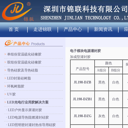
首 页
走进锦联
产品中心
新闻资讯
电子模块电源灌封胶
>
单组份室温硫化硅橡胶
加成型灌封胶
>
双组份室温硫化硅橡胶
颜色
产品型号
>
导热硅胶及导热硅脂
A组分
B组分
>
LED封装硅树脂
JL198-DZB
黑色
白色
>
环氧树脂胶
>
UV胶
JL198-DZB1
黑色
白色
>
LED光电行业用胶解决方案
•
LED户外显示屏灌封胶
JL198-DZG
灰色
白色
•
LED电源导热阻燃灌封硅胶
•
LED照明密封灌封热传导用硅胶