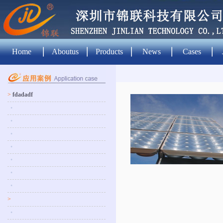
Home
Aboutus
Products
News
Cases
>
fdadadf
•
•
•
•
•
•
•
>
•