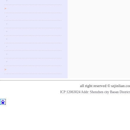
•
>
•
•
•
•
•
•
•
>
all right reserved © szjinlian.c
ICP:12063024 Addr: Shenzhen city Baoan Distric